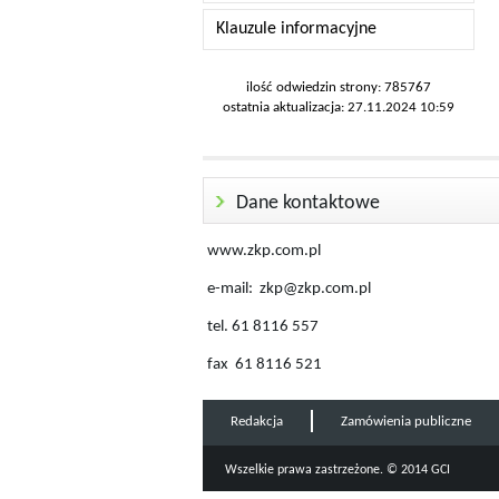
Klauzule informacyjne
ilość odwiedzin strony: 785767
ostatnia aktualizacja: 27.11.2024 10:59
Dane kontaktowe
www.zkp.com.pl
e-mail: zkp@zkp.com.pl
tel. 61 8116 557
fax 61 8116 521
Redakcja
Zamówienia publiczne
Wszelkie prawa zastrzeżone. © 2014 GCI