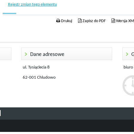
Rejestr zmian tego elementu
Drukuj
Zapisz do PDF
Wersja XM
Dane adresowe
G
ul. Tysiąclecia 8
biuro
62-001 Chludowo