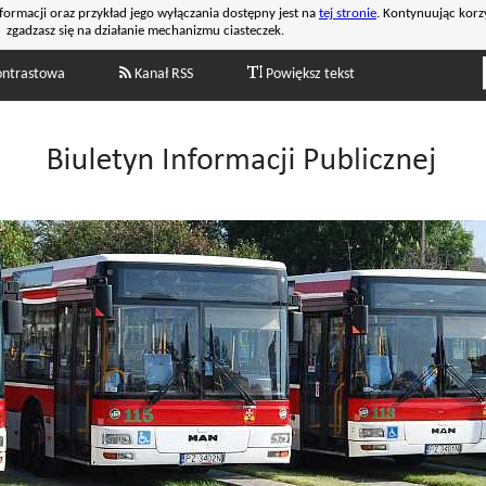
formacji oraz przykład jego wyłączania dostępny jest na
tej stronie
. Kontynuując korz
zgadzasz się na działanie mechanizmu ciasteczek.
ontrastowa
Kanał RSS
Powiększ tekst